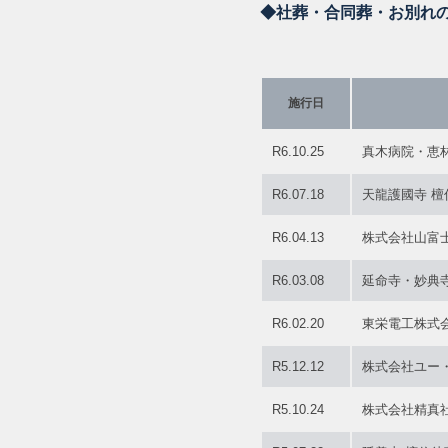
◆社葬・合同葬・お別れ
施行日
R6.10.25
真木病院・恵
R6.07.18
天龍護國寺 
R6.04.13
株式会社山富
R6.03.08
延命寺・妙典
R6.02.20
東栄電工株式
R5.12.12
株式会社ユー
R5.10.24
株式会社精真