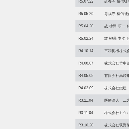
R5.07.22
延養寺 檀信
R5.05.29
専福寺 檀信
R5.04.20
故 徳間 順一
R5.02.24
故 栁澤 本次
R4.10.14
平和衡機株式
R4.08.07
株式会社竹中
R4.05.08
有限会社高崎
R4.02.09
株式会社鐵建
R3.11.04
医療法人 二
R3.11.04
株式会社ミツ
R3.10.20
株式会社荻野