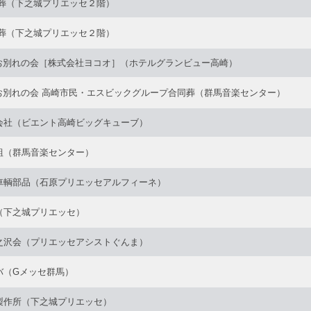
徒葬（下之城プリエッセ２階）
徒葬（下之城プリエッセ２階）
 お別れの会［株式会社ヨコオ］（ホテルグランビュー高崎）
 お別れの会 高崎市民・エスビックグループ合同葬（群馬音楽センター）
会社（ビエント高崎ビッグキューブ）
組（群馬音楽センター）
車輌部品（石原プリエッセアルフィーネ）
（下之城プリエッセ）
之沢会（プリエッセアシストぐんま）
バ（Gメッセ群馬）
製作所（下之城プリエッセ）