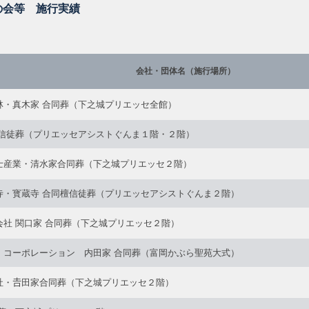
の会等 施行実績
会社・団体名（施行場所）
林・真木家 合同葬（下之城プリエッセ全館）
檀信徒葬（プリエッセアシストぐんま１階・２階）
士産業・清水家合同葬（下之城プリエッセ２階）
寺・寳蔵寺 合同檀信徒葬（プリエッセアシストぐんま２階）
会社 関口家 合同葬（下之城プリエッセ２階）
・コーポレーション 内田家 合同葬（富岡かぶら聖苑大式）
社・𠮷田家合同葬（下之城プリエッセ２階）